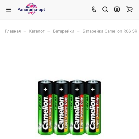
–
–
–
Главная
Каталог
Батарейки
Батарейка Camelion R06 SR