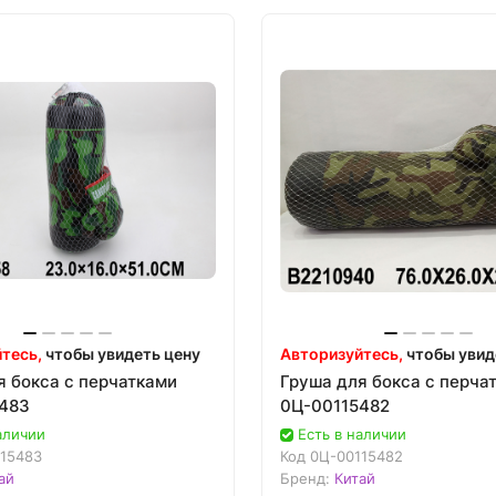
тесь,
чтобы увидеть цену
Авторизуйтесь,
чтобы увид
я бокса с перчатками
Груша для бокса с перча
483
0Ц-00115482
аличии
Есть в наличии
15483
Код
0Ц-00115482
ай
Бренд:
Китай