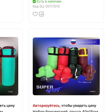
Есть в наличии
Код
0Ц-00117015
еть цену
Авторизуйтесь,
чтобы увидеть цену
см
Набор боксерский, груша 40*15см,