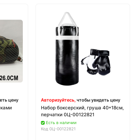
еть цену
Авторизуйтесь,
чтобы увидеть цену
тками
Набор боксерский, груша 40*18см,
перчатки 0Ц-00122821
Есть в наличии
Код
0Ц-00122821