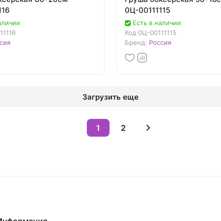
116
0Ц-00111115
аличии
Есть в наличии
11116
Код
0Ц-00111115
сия
Бренд:
Россия
Загрузить еще
1
2