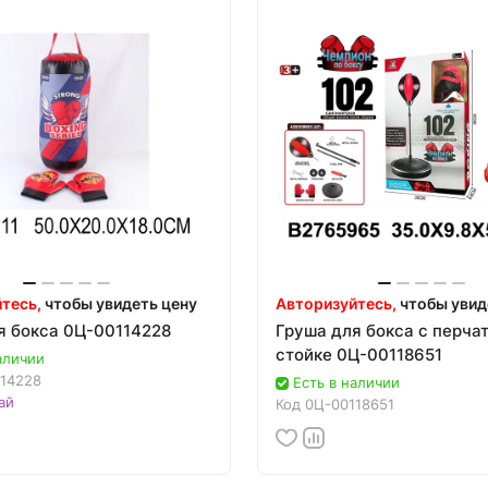
тесь,
чтобы увидеть цену
Авторизуйтесь,
чтобы увид
я бокса 0Ц-00114228
Груша для бокса с перча
стойке 0Ц-00118651
аличии
14228
Есть в наличии
ай
Код
0Ц-00118651