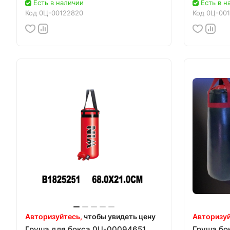
Есть в наличии
Есть в н
Код
0Ц-00122820
Код
0Ц-001
Авторизуйтесь,
чтобы увидеть цену
Авторизуй
Груша для бокса 0Ц-00094651
Груша бо