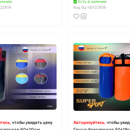
аличии
Есть в наличии
22819
Код
0Ц-00122818
тесь,
чтобы увидеть цену
Авторизуйтесь,
чтобы увид
ксерская 60*20см
Груша боксерская 50*18