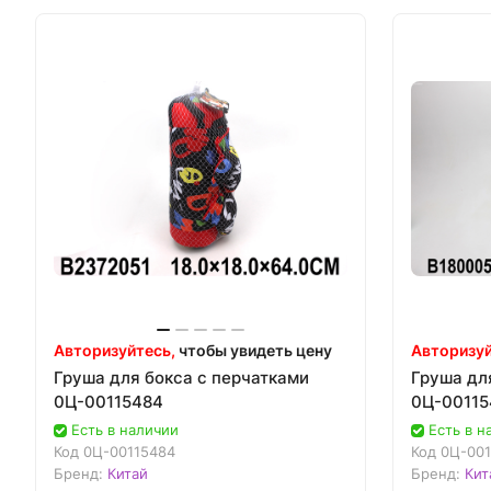
Авторизуйтесь,
чтобы увидеть цену
Авторизуй
Груша для бокса с перчатками
Груша дл
0Ц-00115484
0Ц-00115
Есть в наличии
Есть в н
Код
0Ц-00115484
Код
0Ц-001
Бренд:
Китай
Бренд:
Кит