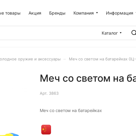
ые товары
Акция
Бренды
Компания
Информация
Каталог
–
олодное оружие и аксессуары
Меч со светом на батарейках 0Ц
Меч со светом на б
Арт.
3863
Меч со светом на батарейках