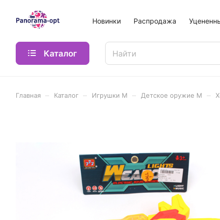
Новинки
Распродажа
Уцененн
Каталог
–
–
–
–
Главная
Каталог
Игрушки М
Детское оружие М
Х