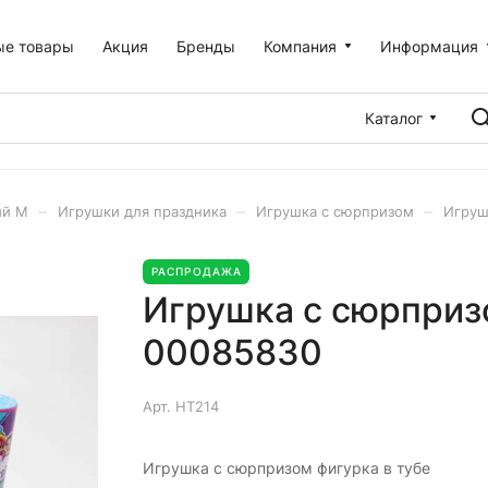
ые товары
Акция
Бренды
Компания
Информация
Каталог
–
–
–
ий М
Игрушки для праздника
Игрушка с сюрпризом
Игруш
РАСПРОДАЖА
Игрушка с сюрпризо
00085830
Арт.
HT214
Игрушка с сюрпризом фигурка в тубе