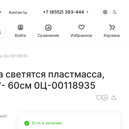
+7 (8552) 393-444
Контакты
Войти
Сравнение
Избранное
Корзина
см 0Ц-00118935
а светятся пластмасса,
"- 60см 0Ц-00118935
акет
Есть в наличии