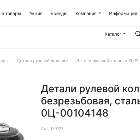
ые товары
Акция
Бренды
Компания
Информация
Каталог
–
–
уары
Детали рулевой колонки
Детали рулевой колонки KL-B21
Детали рулевой коло
безрезьбовая, стал
0Ц-00104148
Арт.
170121