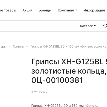
ые товары
Акция
Бренды
Компания
Информация
Каталог
–
–
уары
Грипсы
Грипсы XH-G125BL 90 и 130 мм чёрные, золотист
Грипсы XH-G125BL 
золотистые кольца,
0Ц-00100381
Арт.
150228
Грипсы XH-G125BL 90 и 130 мм чёрные,