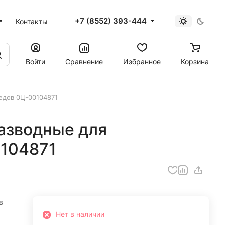
+7 (8552) 393-444
Контакты
Войти
Сравнение
Избранное
Корзина
едов 0Ц-00104871
азводные для
104871
в
Нет в наличии