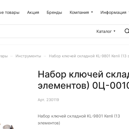
ые товары
Акция
Бренды
Компания
Информация
Каталог
–
–
уары
Инструменты
Набор ключей складной KL-9801 Kenli (13
Набор ключей склад
элементов) 0Ц-001
Арт.
230119
Набор ключей складной KL-9801 Kenli (13
элементов)