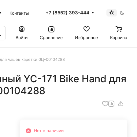
+7 (8552) 393-444
Контакты
Войти
Сравнение
Избранное
Корзина
для чашек каретки 0Ц-00104288
ный YC-171 Bike Hand для
00104288
я
Нет в наличии