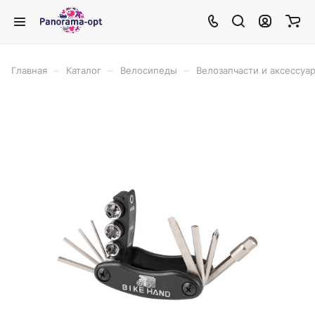
–
–
–
Главная
Каталог
Велосипеды
Велозапчасти и аксессуа