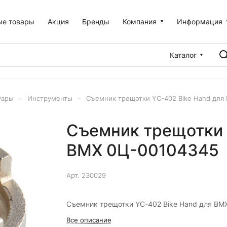
ые товары
Акция
Бренды
Компания
Информация
Каталог
–
–
уары
Инструменты
Съемник трещотки YC-402 Bike Hand для
Съемник трещотки 
ВМХ 0Ц-00104345
Арт.
230029
Съемник трещотки YC-402 Bike Hand для ВМ
Все описание