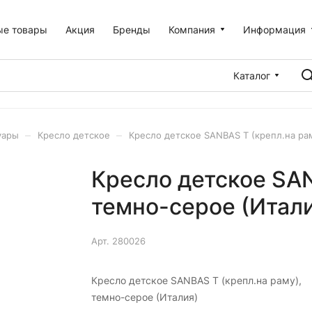
ые товары
Акция
Бренды
Компания
Информация
Каталог
–
–
уары
Кресло детское
Кресло детское SANBAS T (крепл.на ра
Кресло детское SAN
темно-серое (Итали
Арт.
280026
Кресло детское SANBAS T (крепл.на раму),
темно-серое (Италия)