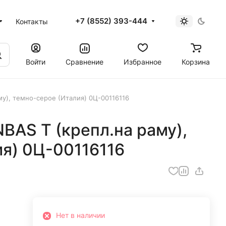
+7 (8552) 393-444
Контакты
Войти
Сравнение
Избранное
Корзина
му), темно-серое (Италия) 0Ц-00116116
BAS T (крепл.на раму),
я) 0Ц-00116116
Нет в наличии