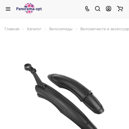
–
–
–
Главная
Каталог
Велосипеды
Велозапчасти и аксессуа