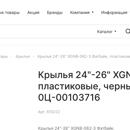
ые товары
Акция
Бренды
Компания
Информация
Каталог
–
–
уары
Крылья
Крылья 24"-26" XGNB-062-3 Фэтбайк, пластиков
Крылья 24"-26" XG
пластиковые, черн
0Ц-00103716
Арт.
610222
Крылья 24"-26" XGNB-062-3 Фэтбайк,