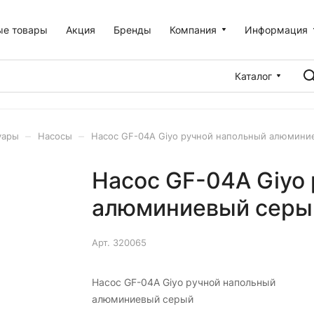
ые товары
Акция
Бренды
Компания
Информация
Каталог
–
–
уары
Насосы
Насос GF-04A Giyo ручной напольный алюмини
Насос GF-04A Giyo
алюминиевый серы
Арт.
320065
Насос GF-04A Giyo ручной напольный
алюминиевый серый