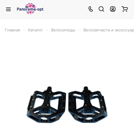
–
–
–
Главная
Каталог
Велосипеды
Велозапчасти и аксессуа