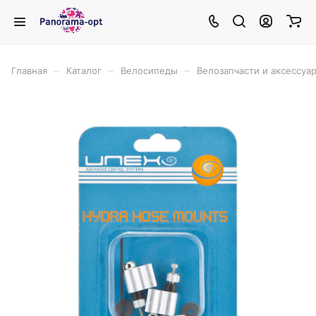
–
–
–
Главная
Каталог
Велосипеды
Велозапчасти и аксессуа