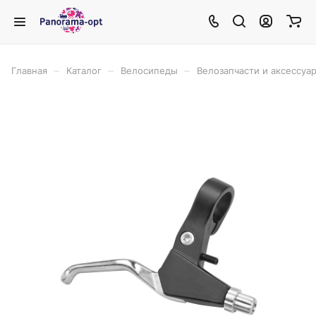
–
–
–
Главная
Каталог
Велосипеды
Велозапчасти и аксессуа