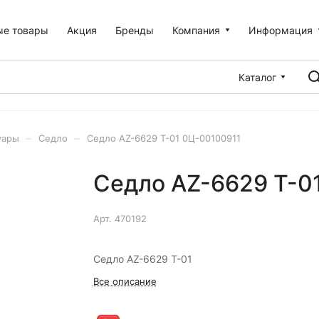
ые товары
Акция
Бренды
Компания
Информация
Каталог
–
–
уары
Седло
Седло AZ-6629 T-01 0Ц-00100911
Седло AZ-6629 T-0
Арт.
470192
Седло AZ-6629 T-01
Все описание