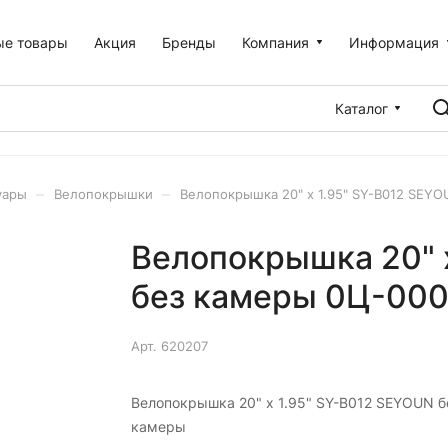
ые товары
Акция
Бренды
Компания
Информация
Каталог
–
–
уары
Велопокрышки
Велопокрышка 20" x 1.95" SY-B012 SEY
Велопокрышка 20" 
без камеры 0Ц-00
Арт.
620207
Велопокрышка 20" x 1.95" SY-B012 SEYOUN б
камеры