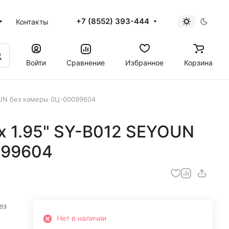
+7 (8552) 393-444
Контакты
Войти
Сравнение
Избранное
Корзина
OUN без камеры 0Ц-00099604
x 1.95" SY-B012 SEYOUN
099604
ез
Нет в наличии