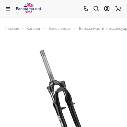
–
–
–
Главная
Каталог
Велосипеды
Велозапчасти и аксессуа