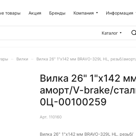
ые товары
Акция
Бренды
Компания
Информация
Каталог
–
–
уары
Вилки
Вилка 26" 1"x142 мм BRAVO-329L HL, резьб/аморт
Вилка 26" 1"x142 м
аморт/V-brake/стал
0Ц-00100259
Арт.
110160
Вилка 26" 1"x142 мм BRAVO-329L HL, резьб/