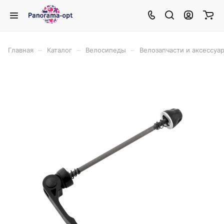
–
–
–
Главная
Каталог
Велосипеды
Велозапчасти и аксессуа