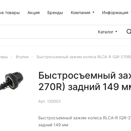
ые товары
Акция
Бренды
Компания
Информация
Каталог
–
–
уары
Втулки
Быстросъемный зажим колеса RLCA-R (QR-270R)
Быстросъемный заж
270R) задний 149 
Арт.
130003
Быстросъемный зажим колеса RLCA-R (QR-2
задний 149 мм