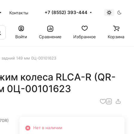
+7 (8552) 393-444
Контакты
Войти
Сравнение
Избранное
Корзина
 задний 149 мм 0Ц-00101623
им колеса RLCA-R (QR-
мм 0Ц-00101623
70R)
Нет в наличии