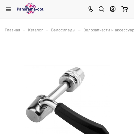
–
–
–
Главная
Каталог
Велосипеды
Велозапчасти и аксессуа