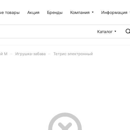
ые товары
Акция
Бренды
Компания
Информация
Каталог
–
–
ий М
Игрушка-забава
Тетрис электронный