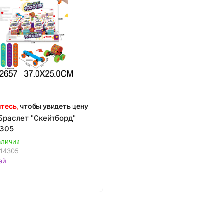
тесь,
чтобы увидеть цену
Браслет "Скейтборд"
4305
аличии
14305
ай