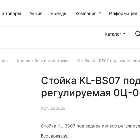
ые товары
Акция
Бренды
Компания
Информация
Каталог
–
–
уары
Кронштейны и подставки
Стойка KL-BS07 под заднее к
Стойка KL-BS07 под
регулируемая 0Ц-
Арт.
290029
Стойка KL-BS07 под заднее колесо регулиру
Все описание