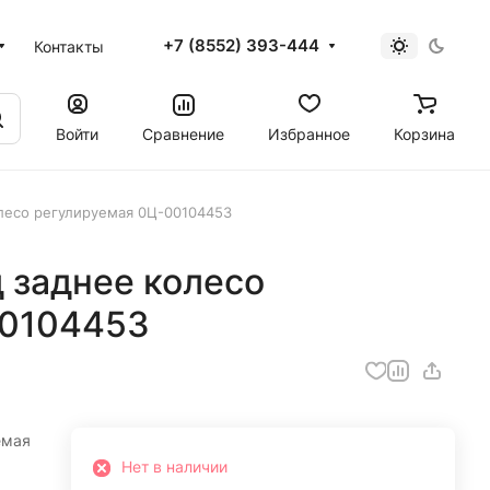
+7 (8552) 393-444
Контакты
Войти
Сравнение
Избранное
Корзина
олесо регулируемая 0Ц-00104453
 заднее колесо
00104453
емая
Нет в наличии